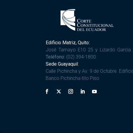
Edificio Matriz, Quito:
José Tamayo E10 25 y Lizardo García 
Teléfono:
(02) 394-1800
Sede Guayaquil:
Calle Pichincha y Av. 9 de Octubre. Edifici
Banco Pichincha 6to Piso