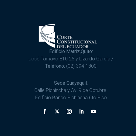
Edificio Matriz,Quito:
José Tamayo E10 25 y Lizardo García /
Teléfono:
(02) 394-1800
Sede Guayaquil:
Calle Pichincha y Av. 9 de Octubre.
Edificio Banco Pichincha 6to Piso