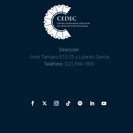
Dirección:
José Tamayo E10 25 y Lizardo García
Teléfono:
(02) 394-1800