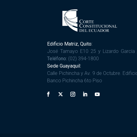
Edificio Matriz, Quito:
José Tamayo E10 25 y Lizardo García 
Teléfono:
(02) 394-1800
Sede Guayaquil:
Calle Pichincha y Av. 9 de Octubre. Edifici
Banco Pichincha 6to Piso