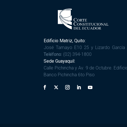
Edificio Matriz, Quito:
José Tamayo E10 25 y Lizardo García 
Teléfono:
(02) 394-1800
Sede Guayaquil:
Calle Pichincha y Av. 9 de Octubre. Edifici
Banco Pichincha 6to Piso