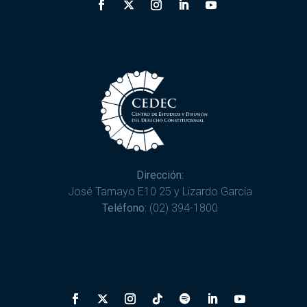
Dirección:
José Tamayo E10 25 y Lizardo García
Teléfono:
(02) 394-1800