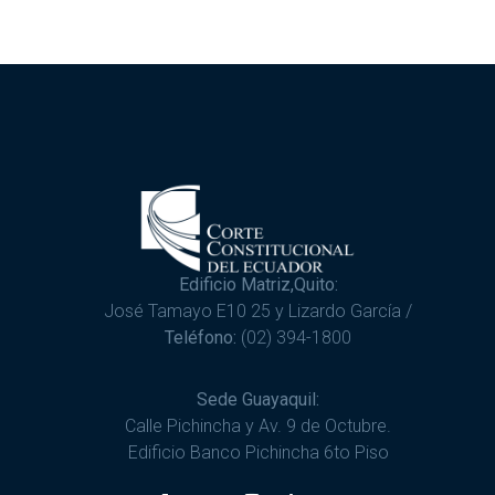
Edificio Matriz,Quito:
José Tamayo E10 25 y Lizardo García /
Teléfono:
(02) 394-1800
Sede Guayaquil:
Calle Pichincha y Av. 9 de Octubre.
Edificio Banco Pichincha 6to Piso