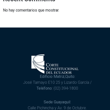
No hay comentarios que mostrar.
Edificio Matriz,Quito:
José Tamayo E10 25 y Lizardo García /
Teléfono:
(02) 394-1800
Sede Guayaquil:
Calle Pichincha y Av. 9 de Octubre.