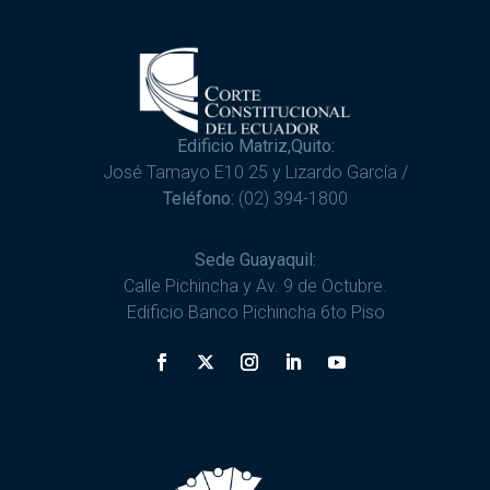
Edificio Matriz,Quito:
José Tamayo E10 25 y Lizardo García /
Teléfono:
(02) 394-1800
Sede Guayaquil:
Calle Pichincha y Av. 9 de Octubre.
Edificio Banco Pichincha 6to Piso