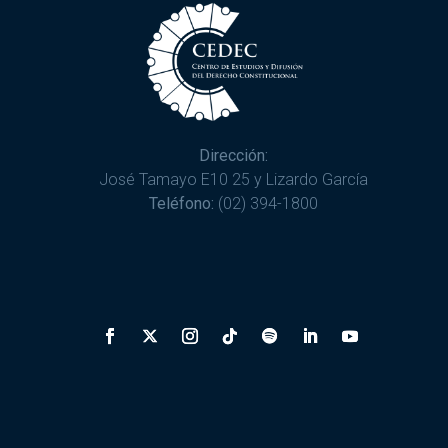
Dirección:
José Tamayo E10 25 y Lizardo García
Teléfono:
(02) 394-1800