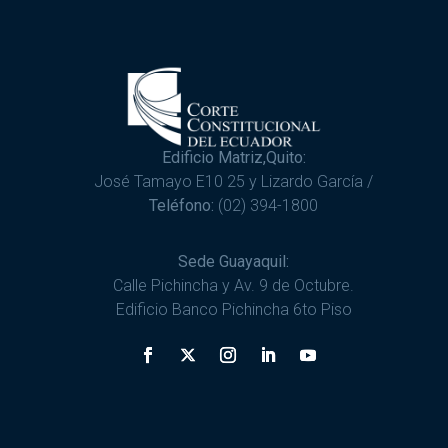
Edificio Matriz,Quito:
José Tamayo E10 25 y Lizardo García /
Teléfono:
(02) 394-1800
Sede Guayaquil:
Calle Pichincha y Av. 9 de Octubre.
Edificio Banco Pichincha 6to Piso