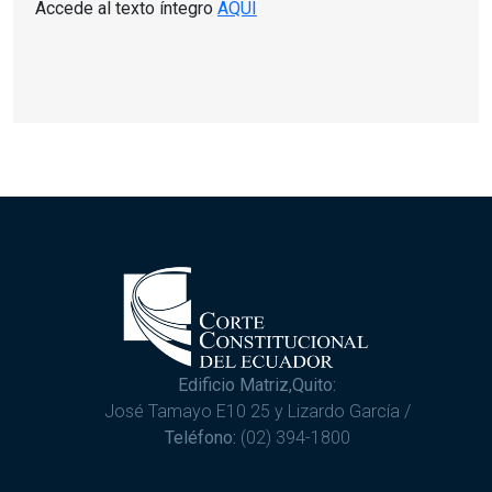
Accede al texto íntegro
AQUÍ
Edificio Matriz,Quito:
José Tamayo E10 25 y Lizardo García /
Teléfono:
(02) 394-1800