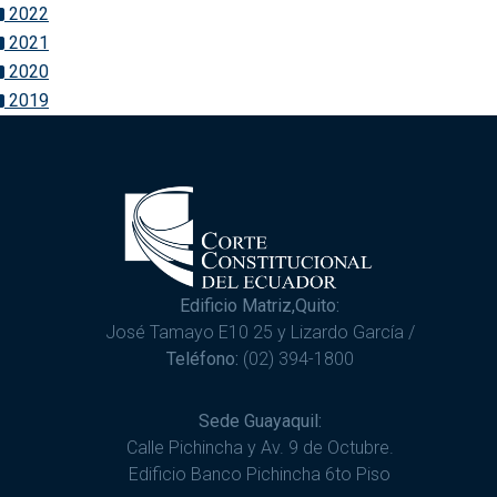
2022
2021
2020
2019
Edificio Matriz,Quito:
José Tamayo E10 25 y Lizardo García /
Teléfono:
(02) 394-1800
Sede Guayaquil:
Calle Pichincha y Av. 9 de Octubre.
Edificio Banco Pichincha 6to Piso