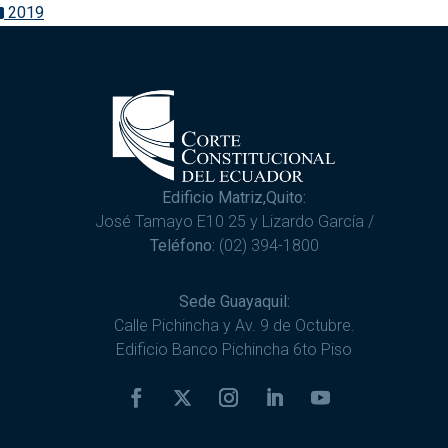
2019
Edificio Matriz,Quito:
José Tamayo E10 25 y Lizardo García /
Teléfono:
(02) 394-1800
Sede Guayaquil:
Calle Pichincha y Av. 9 de Octubre.
Edificio Banco Pichincha 6to Piso