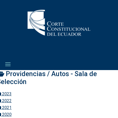
Providencias / Autos - Sala de
Selección
2023
2022
2021
2020