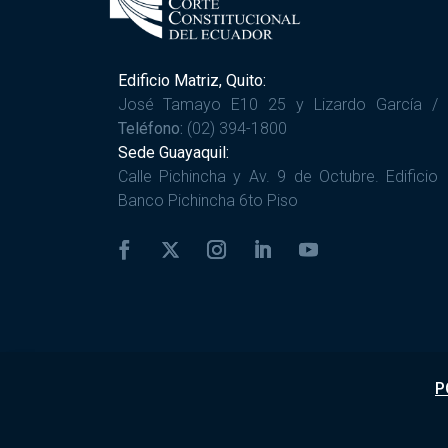
Edificio Matriz, Quito:
José Tamayo E10 25 y Lizardo García /
Teléfono:
(02) 394-1800
Sede Guayaquil:
Calle Pichincha y Av. 9 de Octubre. Edificio
Banco Pichincha 6to Piso
P