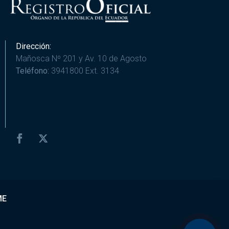
Dirección:
Mañosca Nº 201 y Av. 10 de Agosto
Teléfono:
3941800 Ext. 3134
ME