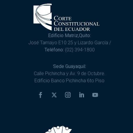
Edificio Matriz,Quito:
José Tamayo E10 25 y Lizardo García /
Teléfono:
(02) 394-1800
Sede Guayaquil:
Calle Pichincha y Av. 9 de Octubre.
Edificio Banco Pichincha 6to Piso