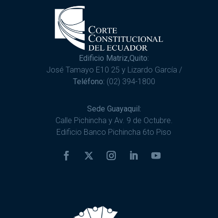
Edificio Matriz,Quito:
José Tamayo E10 25 y Lizardo García /
Teléfono:
(02) 394-1800
Sede Guayaquil:
Calle Pichincha y Av. 9 de Octubre.
Edificio Banco Pichincha 6to Piso