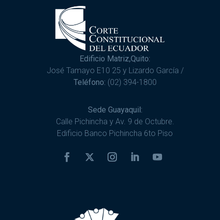
Edificio Matriz,Quito:
José Tamayo E10 25 y Lizardo García /
Teléfono:
(02) 394-1800
Sede Guayaquil:
Calle Pichincha y Av. 9 de Octubre.
Edificio Banco Pichincha 6to Piso