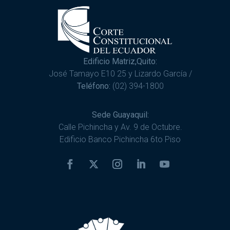
Edificio Matriz,Quito:
José Tamayo E10 25 y Lizardo García /
Teléfono:
(02) 394-1800
Sede Guayaquil:
Calle Pichincha y Av. 9 de Octubre.
Edificio Banco Pichincha 6to Piso