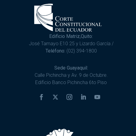
Edificio Matriz,Quito:
José Tamayo E10 25 y Lizardo García /
Teléfono:
(02) 394-1800
Sede Guayaquil:
Calle Pichincha y Av. 9 de Octubre.
Edificio Banco Pichincha 6to Piso