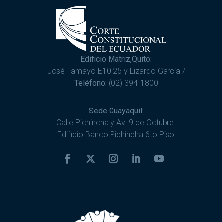
Edificio Matriz,Quito:
José Tamayo E10 25 y Lizardo García /
Teléfono:
(02) 394-1800
Sede Guayaquil:
Calle Pichincha y Av. 9 de Octubre.
Edificio Banco Pichincha 6to Piso