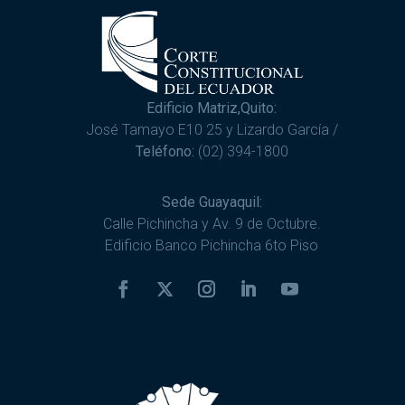
Edificio Matriz,Quito:
José Tamayo E10 25 y Lizardo García /
Teléfono:
(02) 394-1800
Sede Guayaquil:
Calle Pichincha y Av. 9 de Octubre.
Edificio Banco Pichincha 6to Piso