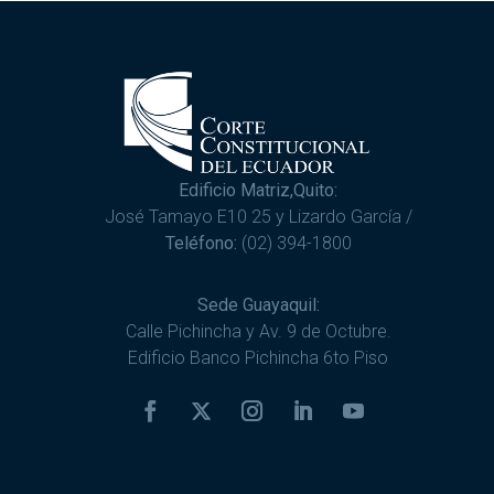
Edificio Matriz,Quito:
José Tamayo E10 25 y Lizardo García /
Teléfono:
(02) 394-1800
Sede Guayaquil:
Calle Pichincha y Av. 9 de Octubre.
Edificio Banco Pichincha 6to Piso