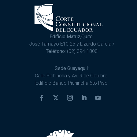
Edificio Matriz,Quito:
José Tamayo E10 25 y Lizardo García /
Teléfono:
(02) 394-1800
Sede Guayaquil:
Calle Pichincha y Av. 9 de Octubre.
Edificio Banco Pichincha 6to Piso