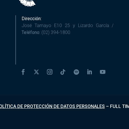
Dirección:
José Tamayo E10 25 y Lizardo García /
Teléfono:
(02) 394-1800
OLÍTICA DE PROTECCIÓN DE DATOS PERSONALES
–
FULL TI
Desarrollado por
Fundapi