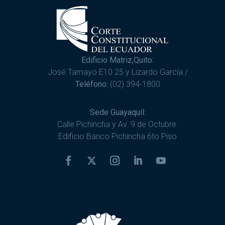
Edificio Matriz,Quito:
José Tamayo E10 25 y Lizardo García /
Teléfono:
(02) 394-1800
Sede Guayaquil:
Calle Pichincha y Av. 9 de Octubre.
Edificio Banco Pichincha 6to Piso