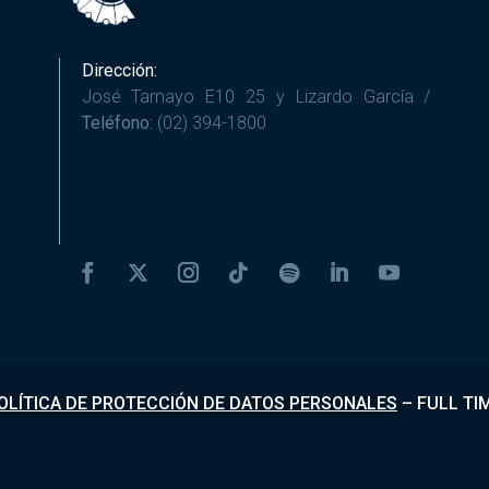
Dirección:
José Tamayo E10 25 y Lizardo García /
Teléfono:
(02) 394-1800
OLÍTICA DE PROTECCIÓN DE DATOS PERSONALES
–
FULL TI
Desarrollado por
Fundapi