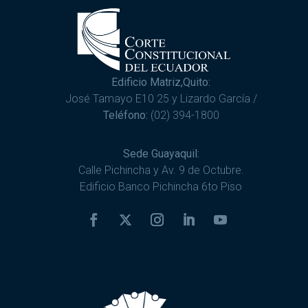
Edificio Matriz,Quito:
José Tamayo E10 25 y Lizardo García /
Teléfono:
(02) 394-1800
Sede Guayaquil:
Calle Pichincha y Av. 9 de Octubre.
Edificio Banco Pichincha 6to Piso