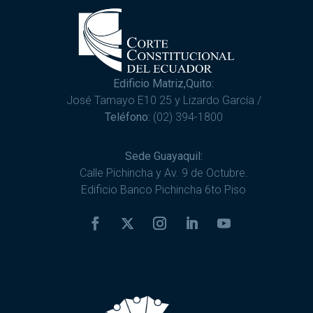
Edificio Matriz,Quito:
José Tamayo E10 25 y Lizardo García /
Teléfono:
(02) 394-1800
Sede Guayaquil:
Calle Pichincha y Av. 9 de Octubre.
Edificio Banco Pichincha 6to Piso