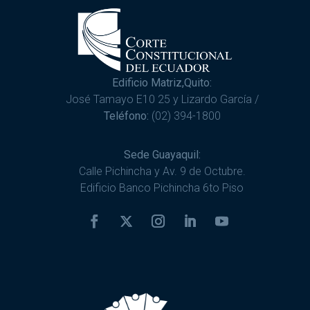
Edificio Matriz,Quito:
José Tamayo E10 25 y Lizardo García /
Teléfono:
(02) 394-1800
Sede Guayaquil:
Calle Pichincha y Av. 9 de Octubre.
Edificio Banco Pichincha 6to Piso