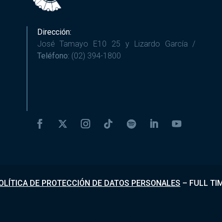
Dirección:
José Tamayo E10 25 y Lizardo García /
Teléfono:
(02) 394-1800
OLÍTICA DE PROTECCIÓN DE DATOS PERSONALES
–
FULL TI
Desarrollado por
Fundapi