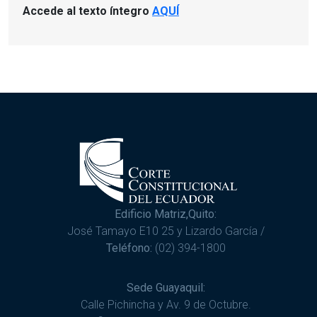
Accede al texto íntegro
AQUÍ
Edificio Matriz,Quito:
José Tamayo E10 25 y Lizardo García /
Teléfono:
(02) 394-1800
Sede Guayaquil:
Calle Pichincha y Av. 9 de Octubre.