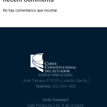
No hay comentarios que mostrar.
Edificio Matriz,Quito:
José Tamayo E10 25 y Lizardo García /
Teléfono:
(02) 394-1800
Sede Guayaquil:
Calle Pichincha y Av. 9 de Octubre.