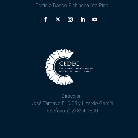
Edificio Banco Pichincha 6to Piso
Dirección:
José Tamayo E10 25 y Lizardo García
Teléfono:
(02) 394-1800