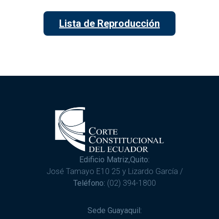
Lista de Reproducción
Edificio Matriz,Quito:
José Tamayo E10 25 y Lizardo García /
Teléfono:
(02) 394-1800
Sede Guayaquil: