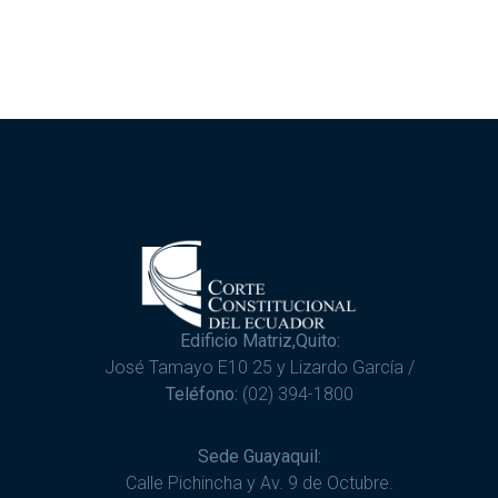
Edificio Matriz,Quito:
José Tamayo E10 25 y Lizardo García /
Teléfono:
(02) 394-1800
Sede Guayaquil:
Calle Pichincha y Av. 9 de Octubre.