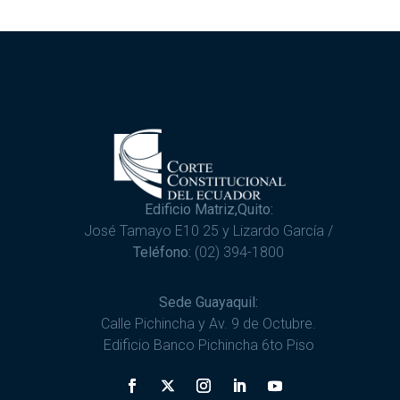
Edificio Matriz,Quito:
José Tamayo E10 25 y Lizardo García /
Teléfono:
(02) 394-1800
Sede Guayaquil:
Calle Pichincha y Av. 9 de Octubre.
Edificio Banco Pichincha 6to Piso