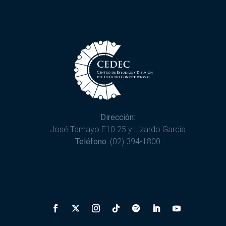
Dirección:
José Tamayo E10 25 y Lizardo García
Teléfono:
(02) 394-1800