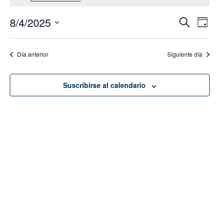
8/4/2025
Navega
Na
Buscar
Día
de
de
Seleccionar
vis
fecha.
búsque
Día anterior
Siguiente día
de
y
Eve
vistas
Suscribirse al calendario
de
Evento