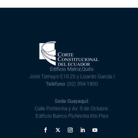
Edificio Matriz,Quito:
José Tamayo E10 25 y Lizardo García /
Teléfono:
(02) 394-1800
Sede Guayaquil:
Calle Pichincha y Av. 9 de Octubre.
Edificio Banco Pichincha 6to Piso