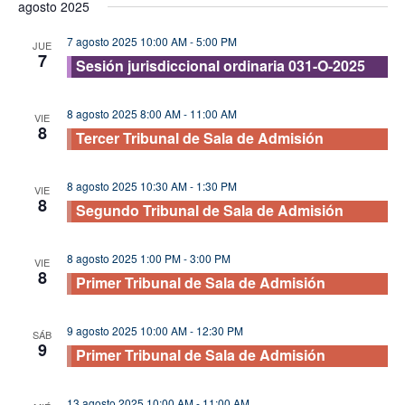
agosto 2025
vis
fecha.
búsque
de
7 agosto 2025 10:00 AM
-
5:00 PM
y
JUE
7
Eve
Sesión jurisdiccional ordinaria 031-O-2025
vistas
de
8 agosto 2025 8:00 AM
-
11:00 AM
VIE
Evento
8
Tercer Tribunal de Sala de Admisión
8 agosto 2025 10:30 AM
-
1:30 PM
VIE
8
Segundo Tribunal de Sala de Admisión
8 agosto 2025 1:00 PM
-
3:00 PM
VIE
8
Primer Tribunal de Sala de Admisión
9 agosto 2025 10:00 AM
-
12:30 PM
SÁB
9
Primer Tribunal de Sala de Admisión
13 agosto 2025 10:00 AM
-
11:00 AM