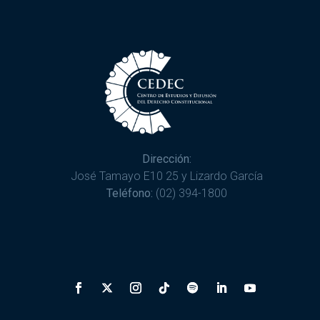
Dirección:
José Tamayo E10 25 y Lizardo García
Teléfono:
(02) 394-1800