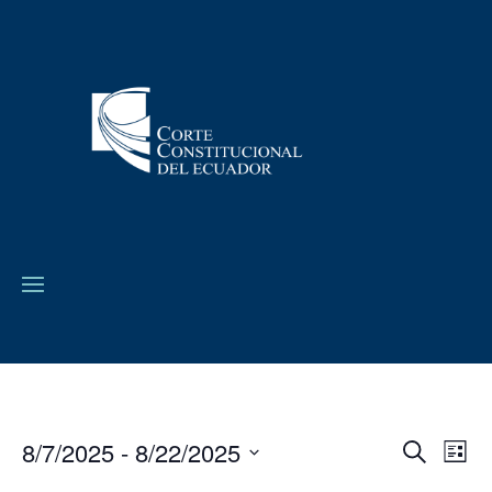
8/7/2025
 - 
8/22/2025
Navega
Na
Buscar
Lista
de
de
Seleccionar