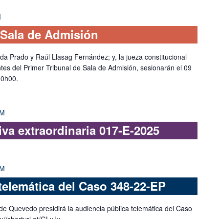
M
 Sala de Admisión
ada Prado y Raúl Llasag Fernández; y, la jueza constitucional
tes del Primer Tribunal de Sala de Admisión, sesionarán el 09
s 10h00.
AM
iva extraordinaria 017-E-2025
PM
telemática del Caso 348-22-EP
de Quevedo presidirá la audiencia pública telemática del Caso
//shorturl.at/GLvJv