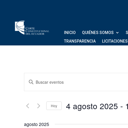
INICIO
QUIÉNES SOMOS
S
TRANSPARENCIA
LICITACIONES
Navegación
Introduce
de
la
palabra
búsqueda
clave.
4 agosto 2025
 - 
Hoy
Busca
y
Eventos
Seleccionar
vistas
para
fecha.
agosto 2025
la