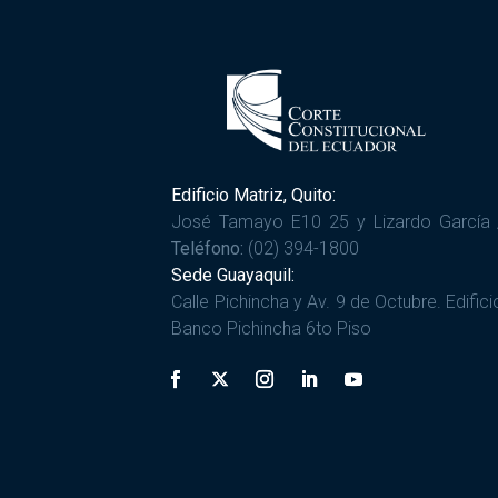
Edificio Matriz, Quito:
José Tamayo E10 25 y Lizardo García 
Teléfono:
(02) 394-1800
Sede Guayaquil:
Calle Pichincha y Av. 9 de Octubre. Edifici
Banco Pichincha 6to Piso