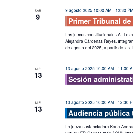
9 agosto 2025 10:00 AM
-
12:30 P
SÁB
9
Primer Tribunal de
Los jueces constitucionales Alí Loz
Alejandra Cárdenas Reyes, integran
de agosto del 2025, a partir de la
13 agosto 2025 10:00 AM
-
11:00 
MIÉ
13
Sesión administrat
13 agosto 2025 10:00 AM
-
12:30 
MIÉ
13
Audiencia pública 
La jueza sustanciadora Karla Andra
348-22-EP. Conoce más AQUÍ: https: