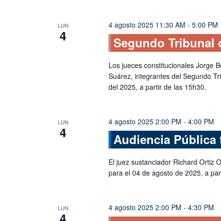
de
palabra
Eventos
clave.
4 agosto 2025 11:30 AM
-
5:00 PM
LUN
4
Segundo Tribunal 
Los jueces constitucionales Jorge 
Suárez, integrantes del Segundo Tr
del 2025, a partir de las 15h30.
4 agosto 2025 2:00 PM
-
4:00 PM
LUN
4
Audiencia Pública 
El juez sustanciador Richard Ortiz O
para el 04 de agosto de 2025, a par
4 agosto 2025 2:00 PM
-
4:30 PM
LUN
4