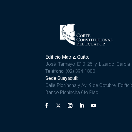
Edificio Matriz, Quito:
José Tamayo E10 25 y Lizardo García 
Teléfono:
(02) 394-1800
Sede Guayaquil:
Calle Pichincha y Av. 9 de Octubre. Edifici
Banco Pichincha 6to Piso