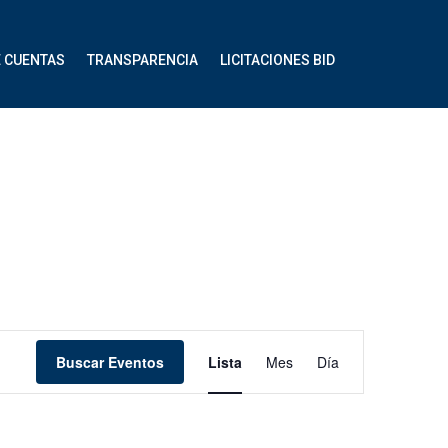
E CUENTAS
TRANSPARENCIA
LICITACIONES BID
Navegación
Buscar Eventos
Lista
Mes
Día
de
vistas
de