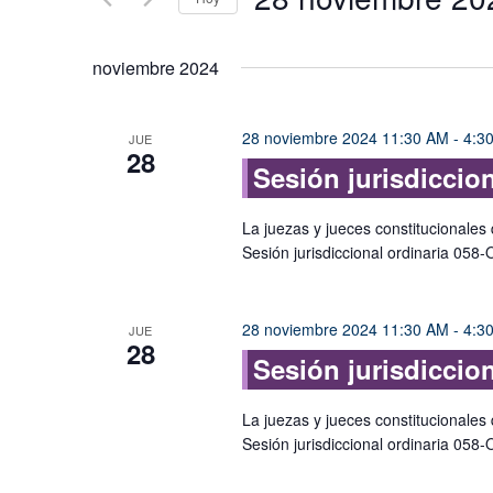
Busca
y
Eventos
Seleccionar
vistas
para
fecha.
noviembre 2024
la
de
palabra
Eventos
clave.
28 noviembre 2024 11:30 AM
-
4:3
JUE
28
Sesión jurisdiccio
La juezas y jueces constitucionales 
Sesión jurisdiccional ordinaria 058
28 noviembre 2024 11:30 AM
-
4:3
JUE
28
Sesión jurisdiccio
La juezas y jueces constitucionales 
Sesión jurisdiccional ordinaria 058