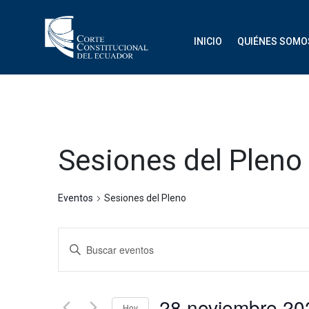
INICIO
QUIÉNES SOMO
Sesiones del Pleno
Eventos
Sesiones del Pleno
Navegación
Introduce
de
la
palabra
búsqueda
clave.
28 noviemb
Hoy