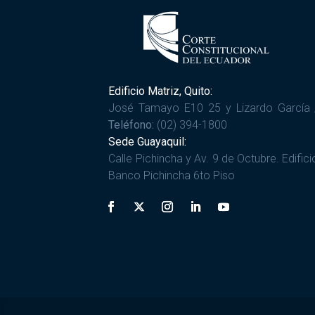
Edificio Matriz, Quito:
José Tamayo E10 25 y Lizardo García 
Teléfono:
(02) 394-1800
Sede Guayaquil:
Calle Pichincha y Av. 9 de Octubre. Edifici
Banco Pichincha 6to Piso