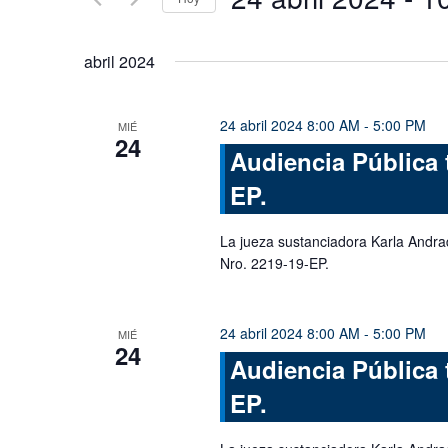
Busca
y
Eventos
Seleccionar
vistas
para
fecha.
abril 2024
la
de
palabra
Eventos
clave.
24 abril 2024 8:00 AM
-
5:00 PM
MIÉ
24
Audiencia Pública 
EP.
La jueza sustanciadora Karla Andra
Nro. 2219-19-EP.
24 abril 2024 8:00 AM
-
5:00 PM
MIÉ
24
Audiencia Pública 
EP.