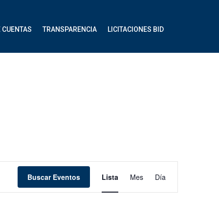
E CUENTAS
TRANSPARENCIA
LICITACIONES BID
Navegación
Buscar Eventos
Lista
Mes
Día
de
vistas
de