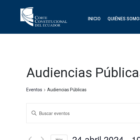
INICIO
QUIÉNES SOMO
Audiencias Pública
Eventos
Audiencias Públicas
Navegación
Introduce
de
la
palabra
búsqueda
clave.
24 abril 2024
 - 
Hoy