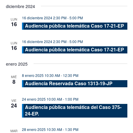
de
de
Seleccionar
diciembre 2024
vis
fecha.
búsque
de
16 diciembre 2024 2:30 PM
-
5:00 PM
y
LUN
16
Eve
Audiencia pública telemática Caso 17-21-EP
vistas
de
16 diciembre 2024 2:30 PM
-
5:00 PM
LUN
Evento
16
Audiencia pública telemática Caso 17-21-EP
enero 2025
8 enero 2025 10:30 AM
-
12:30 PM
MIÉ
8
Audiencia Reservada Caso 1313-19-JP
24 enero 2025 10:00 AM
-
1:00 PM
VIE
24
Audiencia pública telemática del Caso 375-
24-EP.
28 enero 2025 10:30 AM
-
1:30 PM
MAR