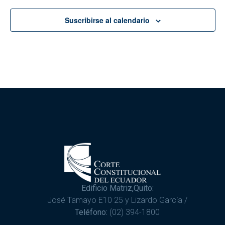
Suscribirse al calendario
Edificio Matriz,Quito:
José Tamayo E10 25 y Lizardo García /
Teléfono:
(02) 394-1800