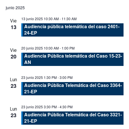
Buscar
de
de
Seleccionar
junio 2025
vis
fecha.
búsque
de
13 junio 2025 10:30 AM
-
11:30 AM
y
Vie
Eve
Audiencia pública telemática del caso 2401-
13
vistas
24-EP
de
Evento
20 junio 2025 10:00 AM
-
1:00 PM
Vie
Audiencia Pública telemática del Caso 15-23-
20
AN
23 junio 2025 1:30 PM
-
3:00 PM
Lun
Audiencia Pública Telemática del Caso 3364-
23
21-EP
23 junio 2025 3:30 PM
-
4:30 PM
Lun
Audiencia Pública Telemática del Caso 3321-
23
21-EP