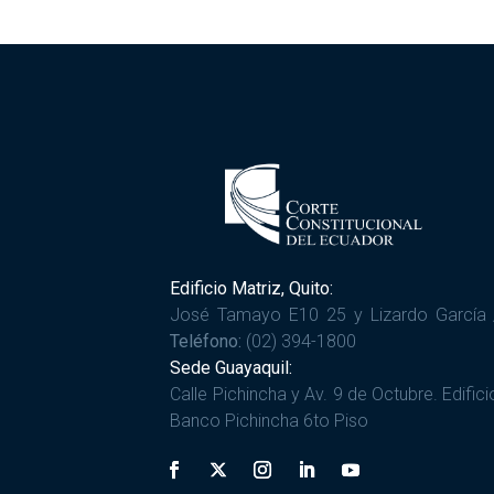
Edificio Matriz, Quito:
José Tamayo E10 25 y Lizardo García 
Teléfono:
(02) 394-1800
Sede Guayaquil:
Calle Pichincha y Av. 9 de Octubre. Edifici
Banco Pichincha 6to Piso