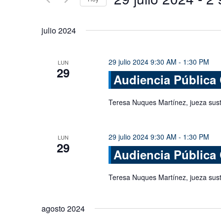
Busca
y
Eventos
Seleccionar
vistas
para
fecha.
julio 2024
la
de
palabra
Eventos
clave.
29 julio 2024 9:30 AM
-
1:30 PM
LUN
29
Audiencia Pública
Teresa Nuques Martínez, jueza sus
29 julio 2024 9:30 AM
-
1:30 PM
LUN
29
Audiencia Pública
Teresa Nuques Martínez, jueza sus
agosto 2024