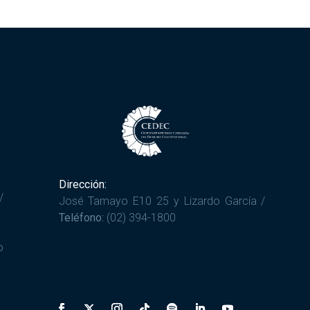
Dirección:
/
José Tamayo E10 25 y Lizardo García /
Teléfono:
(02) 394-1800
o