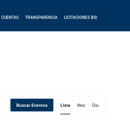
E CUENTAS
TRANSPARENCIA
LICITACIONES BID
Navegación
Buscar Eventos
Lista
Mes
Día
de
vistas
de