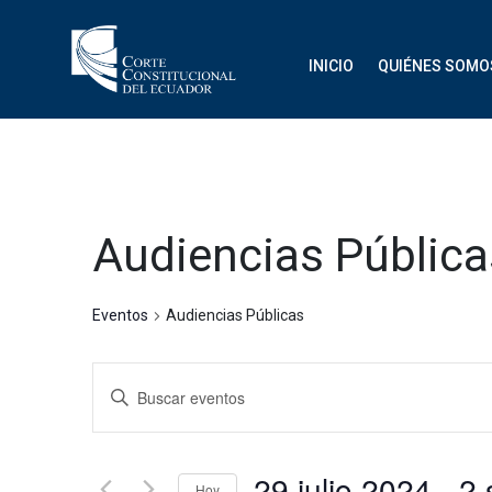
INICIO
QUIÉNES SOMO
Audiencias Pública
Eventos
Audiencias Públicas
Navegación
Introduce
de
la
palabra
búsqueda
clave.
29 julio 2024
 - 
Hoy