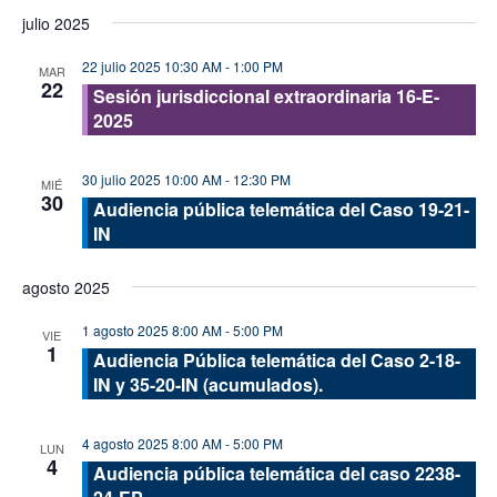
de
de
Seleccionar
julio 2025
vis
fecha.
búsque
de
22 julio 2025 10:30 AM
-
1:00 PM
y
MAR
22
Eve
Sesión jurisdiccional extraordinaria 16-E-
vistas
2025
de
Evento
30 julio 2025 10:00 AM
-
12:30 PM
MIÉ
30
Audiencia pública telemática del Caso 19-21-
IN
agosto 2025
1 agosto 2025 8:00 AM
-
5:00 PM
VIE
1
Audiencia Pública telemática del Caso 2-18-
IN y 35-20-IN (acumulados).
4 agosto 2025 8:00 AM
-
5:00 PM
LUN
4
Audiencia pública telemática del caso 2238-