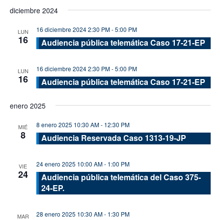
de
de
Seleccionar
diciembre 2024
vis
fecha.
búsque
de
16 diciembre 2024 2:30 PM
-
5:00 PM
y
LUN
16
Eve
Audiencia pública telemática Caso 17-21-EP
vistas
de
16 diciembre 2024 2:30 PM
-
5:00 PM
LUN
Evento
16
Audiencia pública telemática Caso 17-21-EP
enero 2025
8 enero 2025 10:30 AM
-
12:30 PM
MIÉ
8
Audiencia Reservada Caso 1313-19-JP
24 enero 2025 10:00 AM
-
1:00 PM
VIE
24
Audiencia pública telemática del Caso 375-
24-EP.
28 enero 2025 10:30 AM
-
1:30 PM
MAR