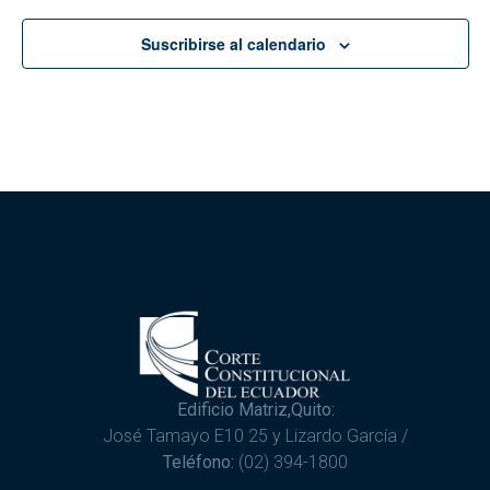
Suscribirse al calendario
Edificio Matriz,Quito:
José Tamayo E10 25 y Lizardo García /
Teléfono:
(02) 394-1800