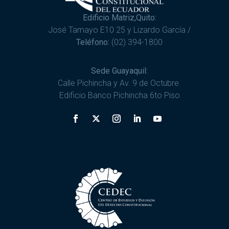
Edificio Matriz,Quito:
José Tamayo E10 25 y Lizardo García /
Teléfono:
(02) 394-1800
Sede Guayaquil:
Calle Pichincha y Av. 9 de Octubre.
Edificio Banco Pichincha 6to Piso