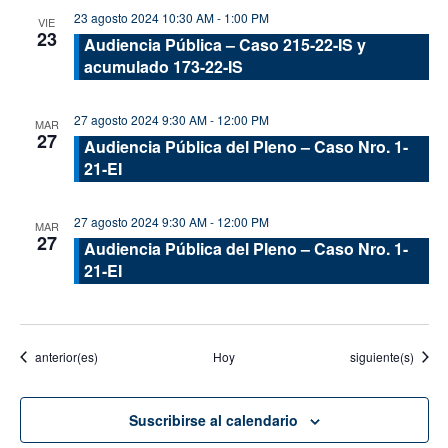
23 agosto 2024 10:30 AM
-
1:00 PM
VIE
23
Audiencia Pública – Caso 215-22-IS y
acumulado 173-22-IS
27 agosto 2024 9:30 AM
-
12:00 PM
MAR
27
Audiencia Pública del Pleno – Caso Nro. 1-
21-EI
27 agosto 2024 9:30 AM
-
12:00 PM
MAR
27
Audiencia Pública del Pleno – Caso Nro. 1-
21-EI
Eventos
Eventos
anterior(es)
Hoy
siguiente(s)
Suscribirse al calendario