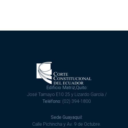
Edificio Matriz,Quito:
José Tamayo E10 25 y Lizardo García /
Teléfono:
(02) 394-1800
Sede Guayaquil:
Calle Pichincha y Av. 9 de Octubre.