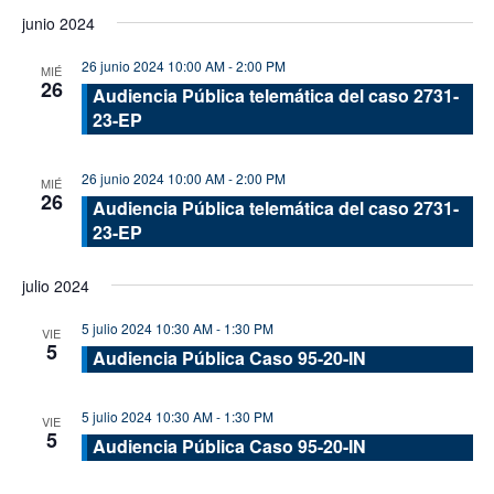
de
de
Seleccionar
junio 2024
vis
fecha.
búsque
de
26 junio 2024 10:00 AM
-
2:00 PM
y
MIÉ
26
Eve
Audiencia Pública telemática del caso 2731-
vistas
23-EP
de
Evento
26 junio 2024 10:00 AM
-
2:00 PM
MIÉ
26
Audiencia Pública telemática del caso 2731-
23-EP
julio 2024
5 julio 2024 10:30 AM
-
1:30 PM
VIE
5
Audiencia Pública Caso 95-20-IN
5 julio 2024 10:30 AM
-
1:30 PM
VIE
5
Audiencia Pública Caso 95-20-IN