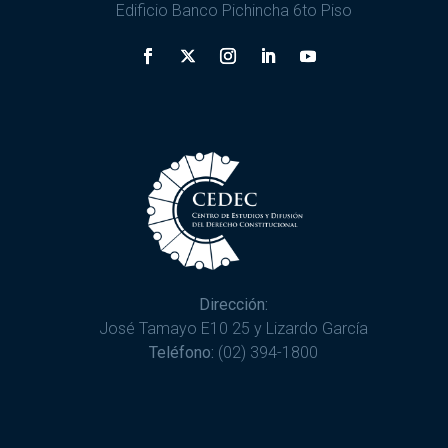
Edificio Banco Pichincha 6to Piso
Dirección:
José Tamayo E10 25 y Lizardo García
Teléfono:
(02) 394-1800