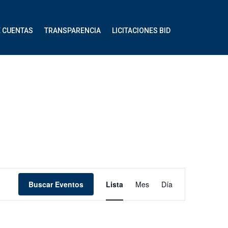
E CUENTAS
TRANSPARENCIA
LICITACIONES BID
Navegación
Buscar Eventos
Lista
Mes
Día
de
vistas
de