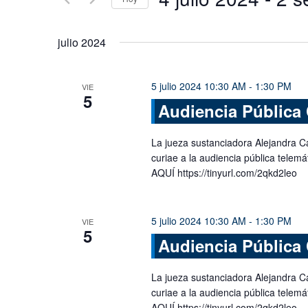
Busca
y
Eventos
Seleccionar
vistas
para
fecha.
julio 2024
la
de
palabra
Eventos
clave.
5 julio 2024 10:30 AM
-
1:30 PM
VIE
5
Audiencia Pública 
La jueza sustanciadora Alejandra C
curiae a la audiencia pública tele
AQUÍ https://tinyurl.com/2qkd2leo
5 julio 2024 10:30 AM
-
1:30 PM
VIE
5
Audiencia Pública 
La jueza sustanciadora Alejandra C
curiae a la audiencia pública tele
AQUÍ https://tinyurl.com/2qkd2leo