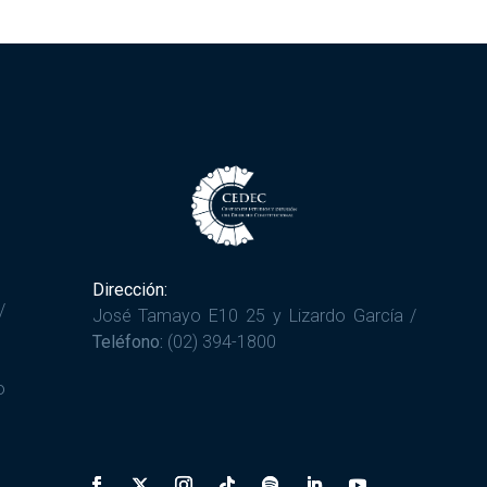
Dirección:
/
José Tamayo E10 25 y Lizardo García /
Teléfono:
(02) 394-1800
o