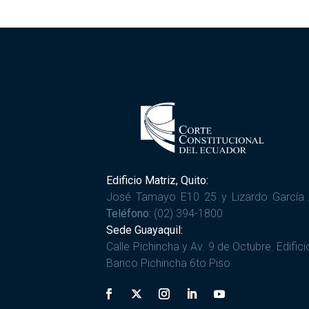
Edificio Matriz, Quito:
José Tamayo E10 25 y Lizardo García 
Teléfono:
(02) 394-1800
Sede Guayaquil:
Calle Pichincha y Av. 9 de Octubre. Edifici
Banco Pichincha 6to Piso