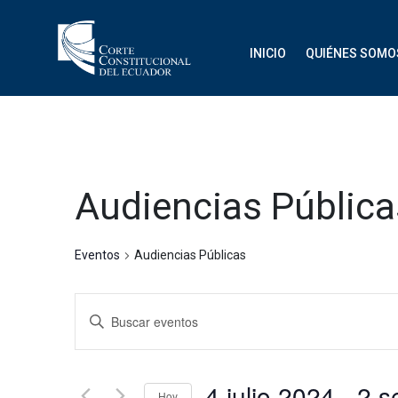
INICIO
QUIÉNES SOMO
Audiencias Pública
Eventos
Audiencias Públicas
Navegación
Introduce
de
la
palabra
búsqueda
clave.
4 julio 2024
 - 
Hoy