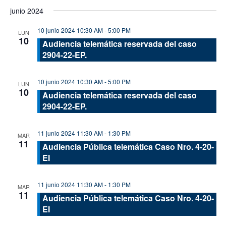
de
de
Seleccionar
junio 2024
vis
fecha.
búsque
de
10 junio 2024 10:30 AM
-
5:00 PM
y
LUN
10
Eve
Audiencia telemática reservada del caso
vistas
2904-22-EP.
de
Evento
10 junio 2024 10:30 AM
-
5:00 PM
LUN
10
Audiencia telemática reservada del caso
2904-22-EP.
11 junio 2024 11:30 AM
-
1:30 PM
MAR
11
Audiencia Pública telemática Caso Nro. 4-20-
EI
11 junio 2024 11:30 AM
-
1:30 PM
MAR
11
Audiencia Pública telemática Caso Nro. 4-20-
EI