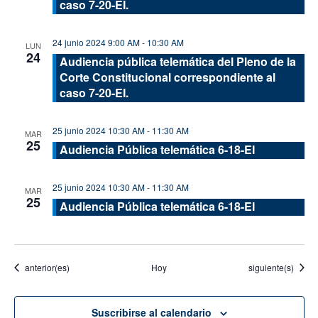
caso 7-20-EI.
24 junio 2024 9:00 AM
-
10:30 AM
LUN
24
Audiencia pública telemática del Pleno de la
Corte Constitucional correspondiente al
caso 7-20-EI.
25 junio 2024 10:30 AM
-
11:30 AM
MAR
25
Audiencia Pública telemática 6-18-EI
25 junio 2024 10:30 AM
-
11:30 AM
MAR
25
Audiencia Pública telemática 6-18-EI
Eventos
Eventos
anterior(es)
Hoy
siguiente(s)
Suscribirse al calendario