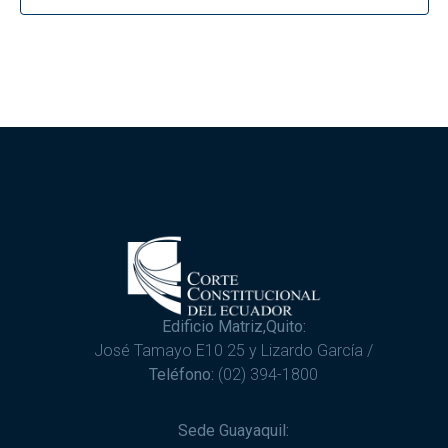
Edificio Matriz,Quito:
José Tamayo E10 25 y Lizardo García /
Teléfono:
(02) 394-1800
Sede Guayaquil: