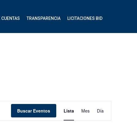
E CUENTAS
TRANSPARENCIA
LICITACIONES BID
Navegación
Buscar Eventos
Lista
Mes
Día
de
vistas
de