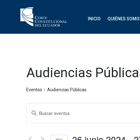
INICIO
QUIÉNES SOMO
Audiencias Pública
Eventos
Audiencias Públicas
Navegación
Introduce
de
la
palabra
búsqueda
clave.
26 junio 2024
 - 
Hoy