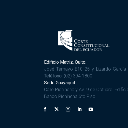
Edificio Matriz, Quito:
José Tamayo E10 25 y Lizardo García 
Teléfono:
(02) 394-1800
Sede Guayaquil:
Calle Pichincha y Av. 9 de Octubre. Edifici
Banco Pichincha 6to Piso