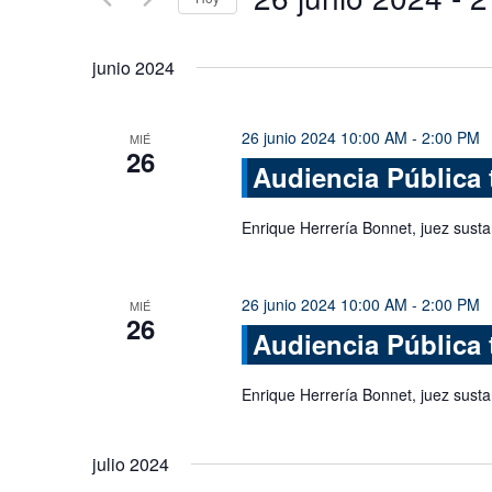
Busca
y
Eventos
Seleccionar
vistas
para
fecha.
junio 2024
la
de
palabra
Eventos
clave.
26 junio 2024 10:00 AM
-
2:00 PM
MIÉ
26
Audiencia Pública 
Enrique Herrería Bonnet, juez sust
26 junio 2024 10:00 AM
-
2:00 PM
MIÉ
26
Audiencia Pública 
Enrique Herrería Bonnet, juez sust
julio 2024