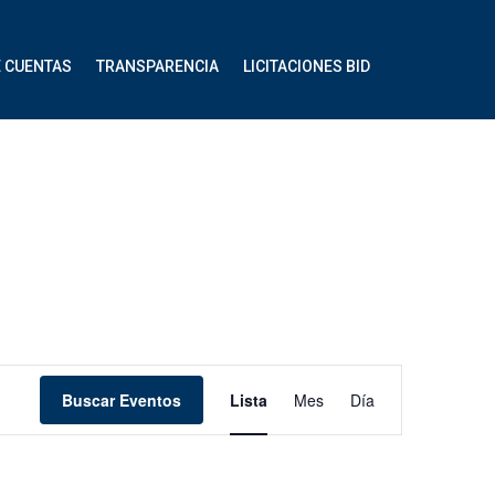
E CUENTAS
TRANSPARENCIA
LICITACIONES BID
Navegación
Buscar Eventos
Lista
Mes
Día
de
vistas
de