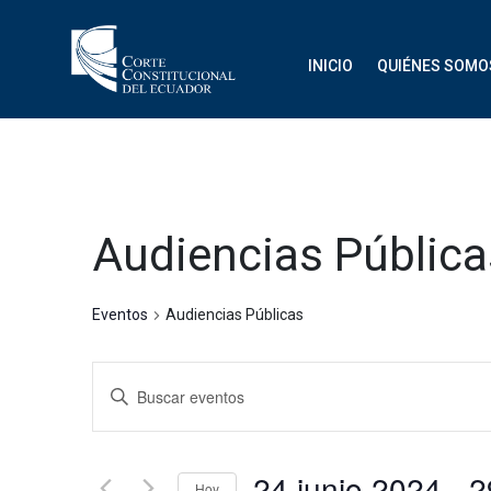
INICIO
QUIÉNES SOMO
Audiencias Pública
Eventos
Audiencias Públicas
Navegación
Introduce
de
la
palabra
búsqueda
clave.
24 junio 2024
 - 
Hoy