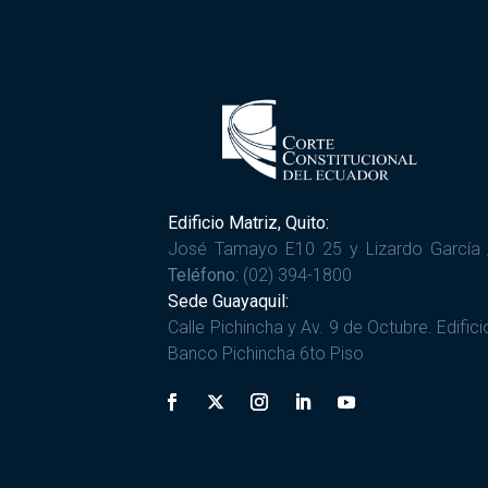
Edificio Matriz, Quito:
José Tamayo E10 25 y Lizardo García 
Teléfono:
(02) 394-1800
Sede Guayaquil:
Calle Pichincha y Av. 9 de Octubre. Edifici
Banco Pichincha 6to Piso