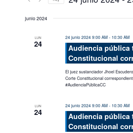
Busca
y
Eventos
Seleccionar
vistas
para
fecha.
junio 2024
la
de
palabra
Eventos
clave.
24 junio 2024 9:00 AM
-
10:30 AM
LUN
24
Audiencia pública 
Constitucional cor
El juez sustanciador Jhoel Escudero 
Corte Constitucional correspondien
#AudienciaPúblicaCC
24 junio 2024 9:00 AM
-
10:30 AM
LUN
24
Audiencia pública 
Constitucional cor