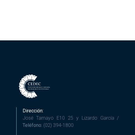
Dirección:
José Tamayo E10 25 y Lizardo García /
Teléfono:
(02) 394-1800