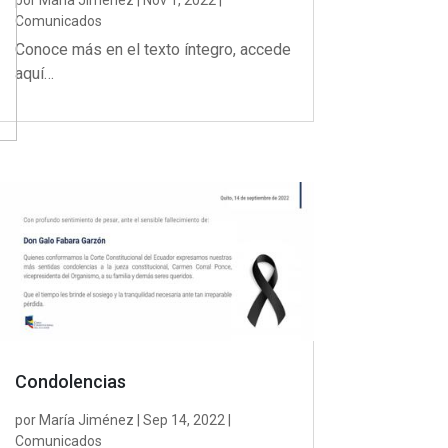
por
María Jiménez
|
Nov 1, 2022
|
Comunicados
Conoce más en el texto íntegro, accede
aquí…
Condolencias
por
María Jiménez
|
Sep 14, 2022
|
Comunicados