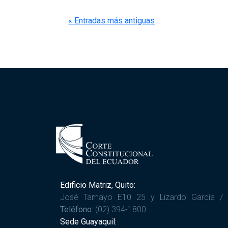
« Entradas más antiguas
Edificio Matriz, Quito:
José Tamayo E10 25 y Lizardo García /
Teléfono:
(02) 394-1800
Sede Guayaquil: