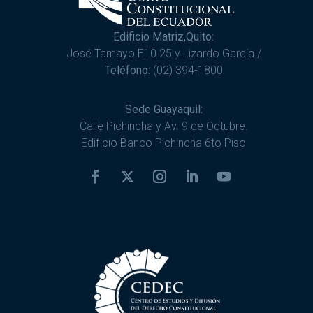
Edificio Matriz,Quito:
José Tamayo E10 25 y Lizardo García /
Teléfono:
(02) 394-1800
Sede Guayaquil:
Calle Pichincha y Av. 9 de Octubre.
Edificio Banco Pichincha 6to Piso